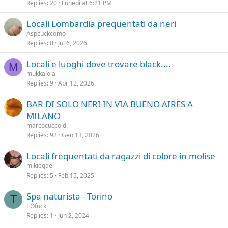
Replies
20
Lunedì at 6:21 PM
Locali Lombardia prequentati da neri
Aspcuckcomo
Replies
0
Jul 6, 2026
Locali e luoghi dove trovare black....
M
mukkalola
Replies
9
Apr 12, 2026
BAR DI SOLO NERI IN VIA BUENO AIRES A
MILANO
marcocuccold
Replies
92
Gen 13, 2026
Locali frequentati da ragazzi di colore in molise
mikiegae
Replies
5
Feb 15, 2025
Spa naturista - Torino
T
TOfuck
Replies
1
Jun 2, 2024