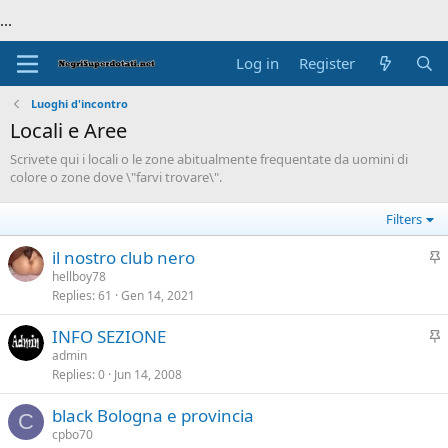
...
Log in
Register
Luoghi d'incontro
Locali e Aree
Scrivete qui i locali o le zone abitualmente frequentate da uomini di
colore o zone dove \"farvi trovare\".
Filters
S
il nostro club nero
t
hellboy78
Replies
61
Gen 14, 2021
i
c
S
INFO SEZIONE
k
t
admin
y
Replies
0
Jun 14, 2008
i
c
black Bologna e provincia
k
C
cpbo70
y