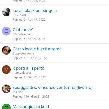
Replies
0
Aug 22, 2022
Locali black per singola
SILVIAMILF
Replies
9
Aug 17, 2022
Club prive'
C
Coccole e baci
Replies
5
Apr 27, 2022
Cerco locale black a roma
Coppietta_roma
Replies
16
Feb 25, 2022
x posti all aperto
M
marcoalessia
Replies
1
Gen 26, 2022
spiaggia di s. vincenzo venturina (livorno)
michela
Replies
119
Gen 21, 2022
Massaggio cuckold
G