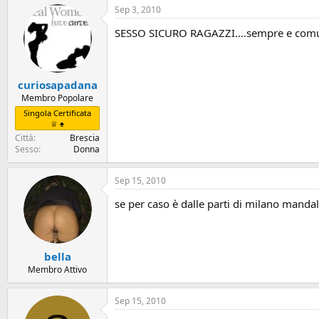
Sep 3, 2010
SESSO SICURO RAGAZZI....sempre e comun
curiosapadana
Membro Popolare
Singola Certificata
♕ ♠
Città
Brescia
Sesso
Donna
Sep 15, 2010
se per caso è dalle parti di milano mandal
bella
Membro Attivo
Sep 15, 2010