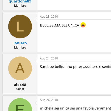
guardone89
Membro
Aug 23, 2010
L
BELLISSIMA SEI UNICA
laniero
Membro
Aug 24, 2010
A
Sarebbe bellissimo poter assistere e senti
alex48
Guest
Aug 24, 2010
E
michela sei unica sei una favola veramente f