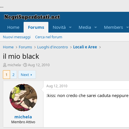
...
Home
Forums
Novità
Media
Members
Nuovi messaggi
Cerca nel forum
Home
Forums
Luoghi d'incontro
Locali e Aree
il mio black
T
S
michela
Aug 12, 2010
h
t
1
2
Next
r
a
e
r
a
t
Aug 12, 2010
d
d
:kiss: non credo che sarei caduta neppure a
s
a
t
t
a
e
r
michela
t
e
Membro Attivo
r