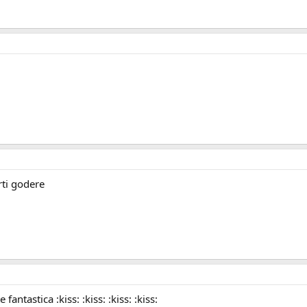
rti godere
antastica :kiss: :kiss: :kiss: :kiss: