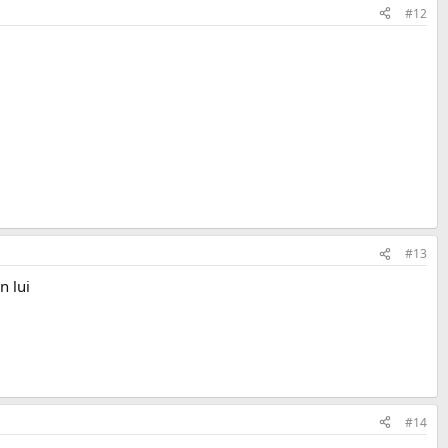
#12
#13
n lui
#14