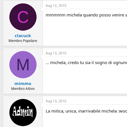
Aug 12, 2010
C
mmmmm michela quando posso venire a ved
clacuck
Membro Popolare
Aug 13, 2010
M
... michela, credo tu sia il sogno di ognuno
mimmo
Membro Attivo
Aug 13, 2010
La mitica, unica, inarrivabile michela :wo