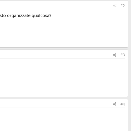
#2
sto organizzate qualcosa?
#3
#4