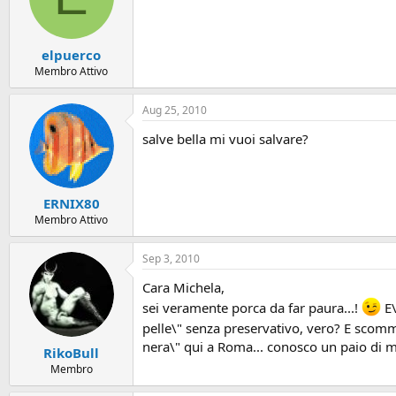
elpuerco
Membro Attivo
Aug 25, 2010
salve bella mi vuoi salvare?
ERNIX80
Membro Attivo
Sep 3, 2010
Cara Michela,
sei veramente porca da far paura...!
E\
pelle\" senza preservativo, vero? E scomme
nera\" qui a Roma... conosco un paio di m
RikoBull
Membro