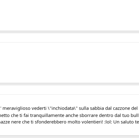
' meraviglioso vederti \"inchiodata\" sulla sabbia dal cazzone del tuo
tto che ti fai tranquillamente anche sborrare dentro dal tuo bull.
azze nere che ti sfonderebbero molto volentieri! :lol: Un saluto t