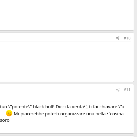
#10
#11
 \"potente\" black bull! Dicci la verita\', ti fai chiavare \"a
..!
Mi piacerebbe poterti organizzare una bella \"cosina
esoro