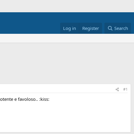
Log in
Register
Search
#1
tente e favoloso.. :kiss: