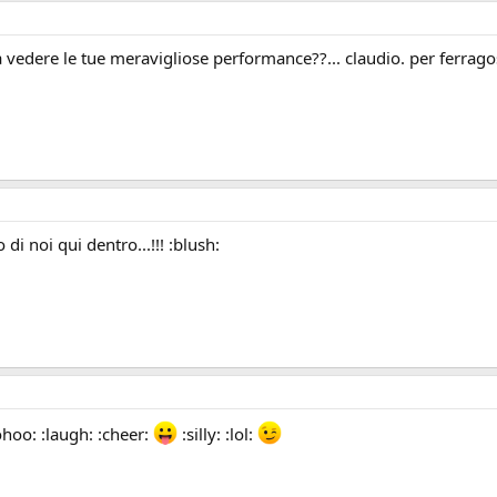
ere le tue meravigliose performance??... claudio. per ferrago
 di noi qui dentro...!!! :blush:
ohoo: :laugh: :cheer:
:silly: :lol: