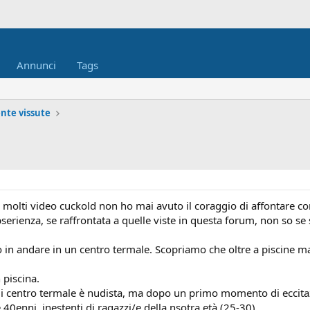
Annunci
Tags
nte vissute
olti video cuckold non ho mai avuto il coraggio di affontare con l
serienza, se raffrontata a quelle viste in questa forum, non so se s
 in andare in un centro termale. Scopriamo che oltre a piscine mass
 piscina.
 centro termale è nudista, ma dopo un primo momento di eccitaz
40enni, inestenti di ragazzi/e della nsotra età (25-30).