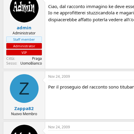
Ciao, dal racconto immagino ke deve esser
Io ne approfitterei stuzzicandola e magari
dispiacerebbe affatto poterla vedere all\
admin
Administrator
Staff member
Administrator
VIP
Città
Praga
Sesso
UomoBianco
Nov 24, 2009
Z
Per il proseguio del racconto sono tituban
Zappa82
Nuovo Membro
Nov 24, 2009