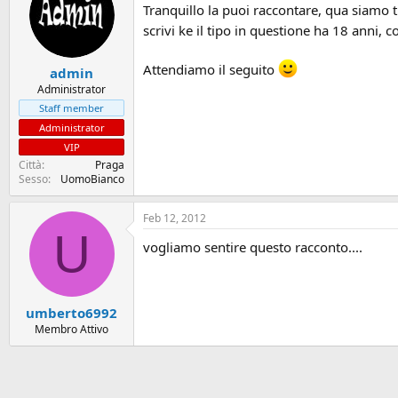
Tranquillo la puoi raccontare, qua siamo 
scrivi ke il tipo in questione ha 18 anni, 
Attendiamo il seguito
admin
Administrator
Staff member
Administrator
VIP
Città
Praga
Sesso
UomoBianco
Feb 12, 2012
U
vogliamo sentire questo racconto....
umberto6992
Membro Attivo