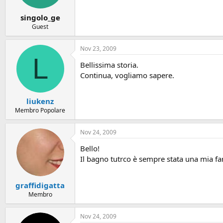
s
:
singolo_ge
Guest
Nov 23, 2009
L
Bellissima storia.
Continua, vogliamo sapere.
liukenz
Membro Popolare
Nov 24, 2009
Bello!
Il bagno tutrco è sempre stata una mia fant
graffidigatta
Membro
Nov 24, 2009