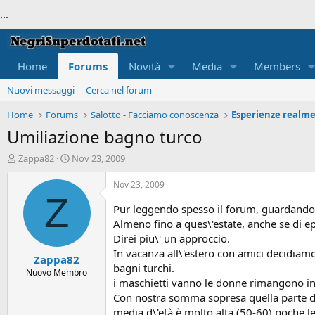
...
Home
Forums
Novità
Media
Members
Nuovi messaggi
Cerca nel forum
Home
Forums
Salotto - Facciamo conoscenza
Esperienze realme
Umiliazione bagno turco
T
S
Zappa82
Nov 23, 2009
h
t
r
a
Nov 23, 2009
e
r
Z
a
t
Pur leggendo spesso il forum, guardando m
d
d
Almeno fino a ques\'estate, anche se di ep
s
a
Direi piu\' un approccio.
t
t
In vacanza all\'estero con amici decidiamo
Zappa82
a
e
bagni turchi.
r
Nuovo Membro
i maschietti vanno le donne rimangono in
t
e
Con nostra somma sopresa quella parte di
r
media d\'età è molto alta (50-60) poche le 