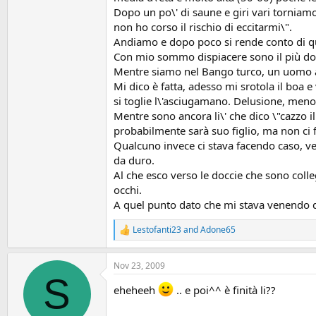
Dopo un po\' di saune e giri vari torniamo
non ho corso il rischio di eccitarmi\".
Andiamo e dopo poco si rende conto di quan
Con mio sommo dispiacere sono il più dota
Mentre siamo nel Bango turco, un uomo apr
Mi dico è fatta, adesso mi srotola il boa 
si toglie l\'asciugamano. Delusione, men
Mentre sono ancora li\' che dico \"cazzo i
probabilmente sarà suo figlio, ma non ci 
Qualcuno invece ci stava facendo caso, ved
da duro.
Al che esco verso le doccie che sono colle
occhi.
A quel punto dato che mi stava venendo du
Lestofanti23
and
Adone65
R
e
a
Nov 23, 2009
c
S
t
eheheeh
.. e poi^^ è finità li??
i
o
n