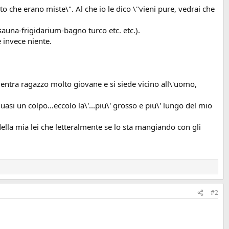
o che erano miste\". Al che io le dico \"vieni pure, vedrai che
sauna-frigidarium-bagno turco etc. etc.).
 invece niente.
 entra ragazzo molto giovane e si siede vicino all\'uomo,
asi un colpo...eccolo la\'...piu\' grosso e piu\' lungo del mio
della mia lei che letteralmente se lo sta mangiando con gli
#2