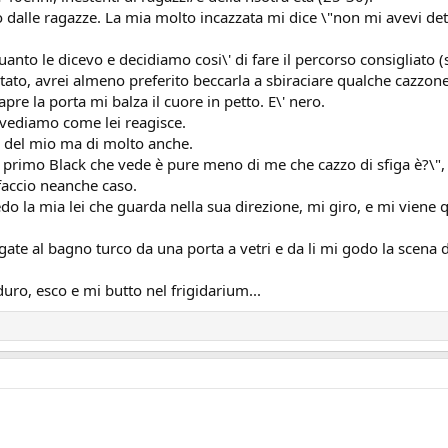
 dalle ragazze. La mia molto incazzata mi dice \"non mi avevi dett
to le dicevo e decidiamo cosi\' di fare il percorso consigliato (
to, avrei almeno preferito beccarla a sbiraciare qualche cazzone
e la porta mi balza il cuore in petto. E\' nero.
e vediamo come lei reagisce.
o del mio ma di molto anche.
l primo Black che vede è pure meno di me che cazzo di sfiga è?\",
faccio neanche caso.
o la mia lei che guarda nella sua direzione, mi giro, e mi viene qu
gate al bagno turco da una porta a vetri e da li mi godo la scena 
ro, esco e mi butto nel frigidarium...