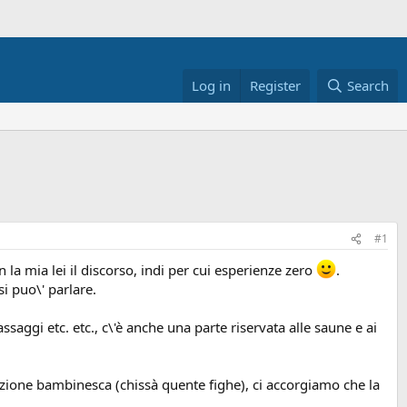
Log in
Register
Search
#1
a mia lei il discorso, indi per cui esperienze zero
.
i puo\' parlare.
aggi etc. etc., c\'è anche una parte riservata alle saune e ai
ione bambinesca (chissà quente fighe), ci accorgiamo che la