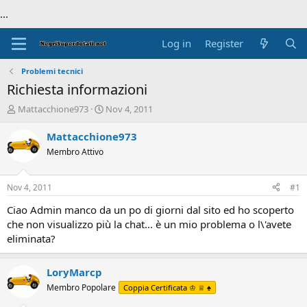
...
Log in
Register
Problemi tecnici
Richiesta informazioni
T
S
Mattacchione973
Nov 4, 2011
h
t
r
a
Mattacchione973
e
r
Membro Attivo
a
t
d
d
s
a
Nov 4, 2011
#1
t
t
a
e
Ciao Admin manco da un po di giorni dal sito ed ho scoperto
r
che non visualizzo più la chat... è un mio problema o l\'avete
t
eliminata?
e
r
LoryMarcp
Membro Popolare
Coppia Certificata ♔ ♕ ♠