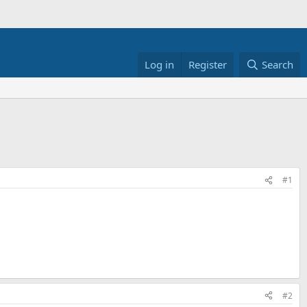
Log in
Register
Search
#1
#2