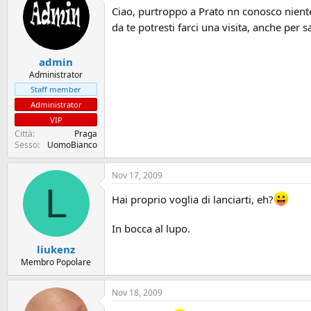
Ciao, purtroppo a Prato nn conosco niente,
da te potresti farci una visita, anche per 
admin
Administrator
Staff member
Administrator
VIP
Città
Praga
Sesso
UomoBianco
Nov 17, 2009
L
Hai proprio voglia di lanciarti, eh?
In bocca al lupo.
liukenz
Membro Popolare
Nov 18, 2009