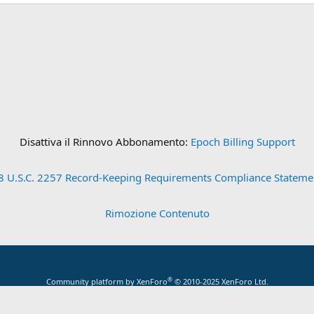
Disattiva il Rinnovo Abbonamento:
Epoch Billing Support
8 U.S.C. 2257 Record-Keeping Requirements Compliance Stateme
Rimozione Contenuto
®
Community platform by XenForo
© 2010-2025 XenForo Ltd.
 the add-ons on this site are powered by
XenConcept™
©2017-2026
XenConcept Ltd. 
Traduzione italiana
di
XenForge.com