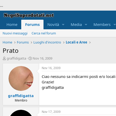
...
Home
Forums
Novità
Media
Members
Nuovi messaggi
Cerca nel forum
Home
Forums
Luoghi d'incontro
Locali e Aree
Prato
T
S
graffidigatta
Nov 16, 2009
h
t
r
a
Nov 16, 2009
e
r
Ciao nessuno sa indicarmi posti e/o locali 
a
t
d
d
Grazie!
s
a
graffidigatta
t
t
graffidigatta
a
e
r
Membro
t
e
Nov 17, 2009
r