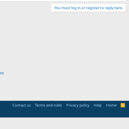
You must log in or register to reply here.
nt
Contact us
Terms and rules
Privacy policy
Help
Home
R
S
S
(
Details
)