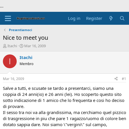
...
Log in
Register
Presentiamoci
Nice to meet you
T
S
Itachi
Mar 16, 2009
h
t
r
a
Itachi
I
e
r
Membro
a
t
d
d
s
a
Mar 16, 2009
#1
t
t
a
e
Salve a tutti, e scusate se tardo a presentarci, siamo una
r
coppia di 24 anni(io) e 26 anni (lei). Ho scoperto questo sito
t
sotto indicazione di 1 amico che lo frequenta e cosi ho deciso
e
di provare.
r
Il sesso tra noi va alla grandissima, ma cerchiamo quel pizzico
di trasgressione in piu che pare 1 ragazzo/uomo di colore ben
dotato sappia dare. Noi siamo \"vergini\" sul campo,