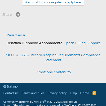
You must log in or register to reply here.
Telegram
Share:
Presentiamoci
Disattiva il Rinnovo Abbonamento:
Epoch Billing Support
18 U.S.C. 2257 Record-Keeping Requirements Compliance
Statement
Rimozione Contenuto
Italiano
Contact us
Terms and rules
Privacy policy
Help
Home
R
S
S
®
Community platform by XenForo
© 2010-2025 XenForo Ltd.
Some of the add-ons on this site are powered by
XenConcept™
©2017-2026