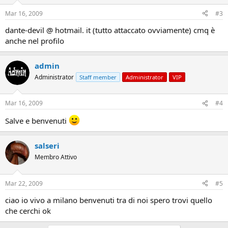
Mar 16, 2009
#3
dante-devil @ hotmail. it (tutto attaccato ovviamente) cmq è
anche nel profilo
admin
Administrator
Staff member
Administrator
VIP
Mar 16, 2009
#4
Salve e benvenuti
salseri
Membro Attivo
Mar 22, 2009
#5
ciao io vivo a milano benvenuti tra di noi spero trovi quello
che cerchi ok