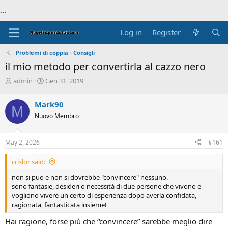
...
Log in
Register
Problemi di coppia - Consigli
il mio metodo per convertirla al cazzo nero
T
S
admin
Gen 31, 2019
h
t
r
a
Mark90
M
e
r
Nuovo Membro
a
t
d
d
s
a
May 2, 2026
#161
t
t
a
e
crislor said:
r
t
non si puo e non si dovrebbe "convincere" nessuno.
e
sono fantasie, desideri o necessità di due persone che vivono e
r
vogliono vivere un certo di esperienza dopo averla confidata,
ragionata, fantasticata insieme!
Hai ragione, forse più che “convincere” sarebbe meglio dire