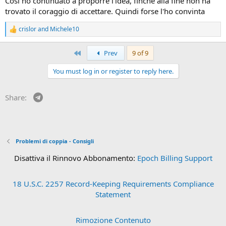
Così ho continuato a proporre l’idea, finché alla fine non ha
trovato il coraggio di accettare. Quindi forse l'ho convinta
crislor
and
Michele10
R
e
a
First
Prev
9 of 9
c
t
You must log in or register to reply here.
i
o
n
Telegram
Share:
s
:
Problemi di coppia - Consigli
Disattiva il Rinnovo Abbonamento:
Epoch Billing Support
18 U.S.C. 2257 Record-Keeping Requirements Compliance
Statement
Rimozione Contenuto