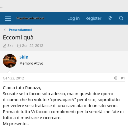
...
Log in
Register
Presentiamoci
Eccomi quà
T
S
Skin
Gen 22, 2012
h
t
r
a
Skin
e
r
Membro Attivo
a
t
d
d
s
a
Gen 22, 2012
#1
t
t
a
e
Ciao a tutti Ragazzi,
r
Scusate se lo faccio solo adesso, ma in questi due giorni
t
diciamo che ho voluto \"girovagare\" per il sito, soprattutto
e
per vedere se si trattasse di una cavolata o di un sito serio.
r
Prima di tutto Vi faccio i complimenti per la serietà che fate di
tutto a dimostrare e ricercare.
Mi presento..