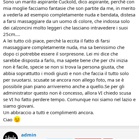
Sono un marito aspirante Cuckold, dico aspirante, perchè con
mia moglie facciamo fantasie che son partite da me, in merito
a vederla ad esempio completamente nuda e bendata, distesa
a farsi massaggiare da un uomo di colore, che indossa solo
dei calzoncini molto leggeri che lasciano intravedere i suoi
25cm....
A lei tutto ciò piace, perchè la eccita il fatto di farsi
massaggiare completamente nuda, ma sa benissimo che
dopo ci potrebbe essere il sorpresone. Lei mi dice che
sarebbe disposta a farlo, ma sapete bene che per chi inizia
non è facile, specie se non si trova la persona giusta, che
abbia soprattutto i modi giusti e non che faccia il tutto solo
per svuotarsi. scusate se ancora non allego foto, ma se è
possibile pian piano arriveremo anche a quello.Se per gli
administrator questo non è concesso, allora VI chiedo scusa
se VI ho fatto perdere tempo. Comunque noi siamo nel lazio e
siamo giovani.
Un abbraccio a tutti e complimenti ancora.
Ciao
admin