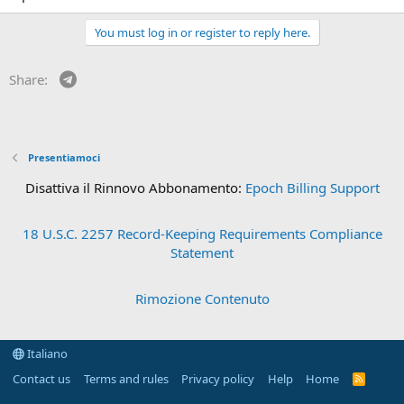
You must log in or register to reply here.
Telegram
Share:
Presentiamoci
Disattiva il Rinnovo Abbonamento:
Epoch Billing Support
18 U.S.C. 2257 Record-Keeping Requirements Compliance
Statement
Rimozione Contenuto
Italiano
Contact us
Terms and rules
Privacy policy
Help
Home
R
S
S