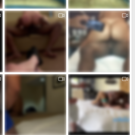
72917407661__C6B96440-0890-4296-B6B1-6F80FF350A97.MOV
72917342677__63095BF4-B5E9-46B6-96BF-0910911EB0D3.MOV
Pasquale85
Feb 9, 2024
Pasquale85
Feb 9, 2024
0
0
0
0
moglie cavalca un cazzo nero e marito si sega
marito si sega e da istruzioni
admin
Aug 13, 2023
admin
Aug 13, 2023
1
1
1
1