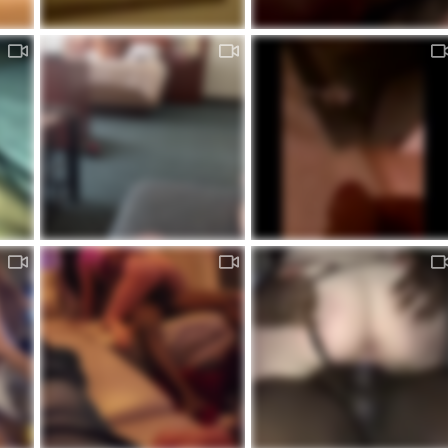
marito cuckold filma
marito in super sega
admin
Mar 12, 2024
admin
Mar 2, 2024
0
0
0
0
72917321325__C718D110-0B0A-4BF3-B4C5-E026354F01EA.MOV
guardando la moglie con un nero
ognuno al suo posto
admin
Gen 4, 2024
admin
Aug 13, 2023
0
0
0
0