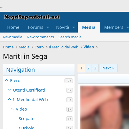
...
Home
Forums
Novità
Media
Members
New media
New comments
Search media
Home
Media
Etero
Il Meglio dal Web
Video
Mariti in Sega
1
2
3
Next
Navigation
Etero
12K
Utenti Certificati
4K
Il Meglio dal Web
8K
Video
8K
Scopate
1K
Cuckold
5K