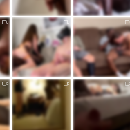
79467054174__ECD5650A-EB94-4B49-960B-23F670C74AA6.MOV
marito si sega per natale
Cornutone7
Mar 8, 2026
admin
Gen 16, 2026
0
0
0
0
marito si sega guardando la moglie con il cazzo nero
marito si sega il suo cazzo di plastica
marito in sega
admin
Gen 29, 2025
admin
Gen 29, 2025
0
0
0
2