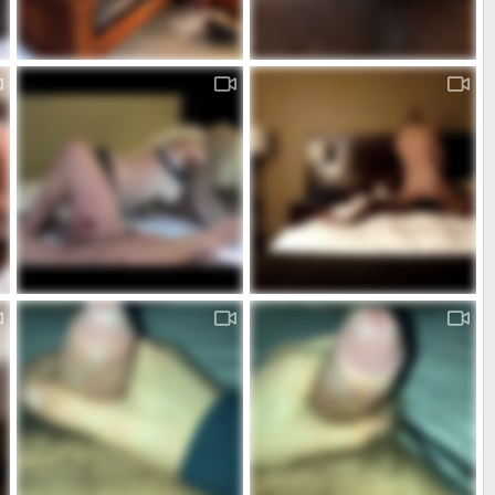
marito in sega riprende
IMG_8230.MOV
admin
Gen 16, 2026
MassimoRoma
Aug 11, 2025
0
0
0
0
marito si sega
moglie bionda toro nero e marito in sega
admin
Mar 31, 2024
admin
Mar 28, 2024
0
0
1
1