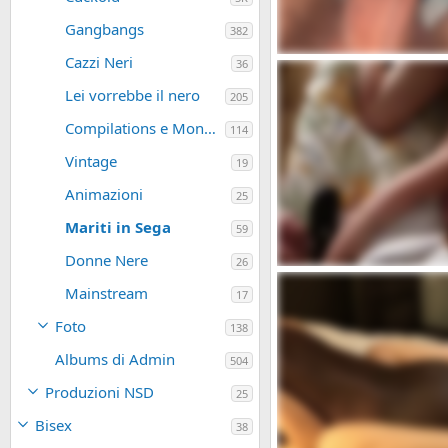
Gangbangs
382
Cazzi Neri
IMG_6513.mov
36
Leo198418
Mar 21, 2026
Lei vorrebbe il nero
0
0
205
Compilations e Montaggi
114
Vintage
19
Animazioni
25
Mariti in Sega
59
Donne Nere
26
Mainstream
admin
Gen 29, 2025
17
0
0
Foto
138
Albums di Admin
504
Produzioni NSD
25
Bisex
38