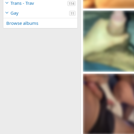
Trans - Trav
114
oh WoW
Gay
11
admin
Mar 15, 2024
0
1
Browse albums
Pasquale85
Feb 9, 2024
0
0