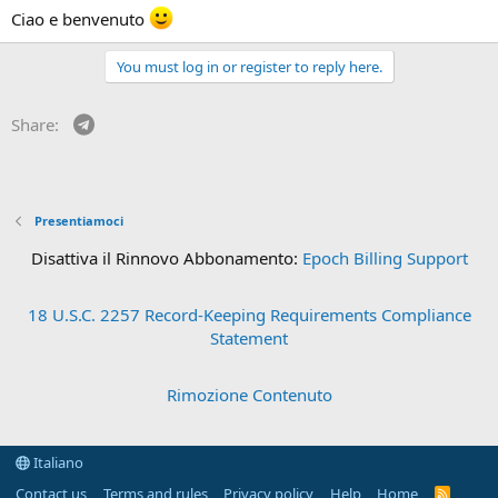
Ciao e benvenuto
You must log in or register to reply here.
Telegram
Share:
Presentiamoci
Disattiva il Rinnovo Abbonamento:
Epoch Billing Support
18 U.S.C. 2257 Record-Keeping Requirements Compliance
Statement
Rimozione Contenuto
Italiano
Contact us
Terms and rules
Privacy policy
Help
Home
R