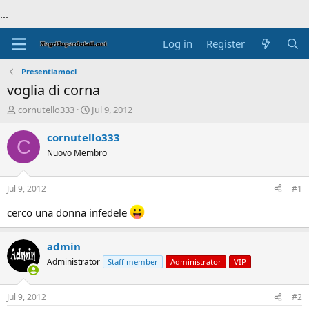
...
Log in
Register
Presentiamoci
voglia di corna
T
S
cornutello333
Jul 9, 2012
h
t
r
a
cornutello333
C
e
r
Nuovo Membro
a
t
d
d
s
a
Jul 9, 2012
#1
t
t
a
e
cerco una donna infedele
r
t
admin
e
r
Administrator
Staff member
Administrator
VIP
Jul 9, 2012
#2