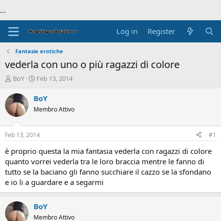
...
Log in
Register
Fantasie erotiche
vederla con uno o più ragazzi di colore
T
S
BoY
Feb 13, 2014
h
t
r
a
BoY
e
r
Membro Attivo
a
t
d
d
s
a
Feb 13, 2014
#1
t
t
a
e
è proprio questa la mia fantasia vederla con ragazzi di colore
r
quanto vorrei vederla tra le loro braccia mentre le fanno di
t
tutto se la baciano gli fanno succhiare il cazzo se la sfondano
e
e io li a guardare e a segarmi
r
BoY
Membro Attivo