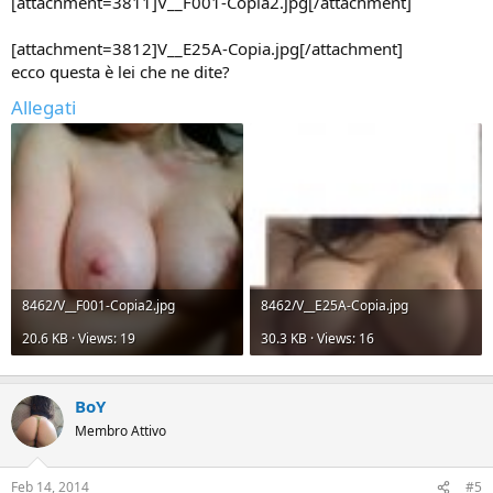
[attachment=3811]V__F001-Copia2.jpg[/attachment]
[attachment=3812]V__E25A-Copia.jpg[/attachment]
ecco questa è lei che ne dite?
Allegati
8462/V__F001-Copia2.jpg
8462/V__E25A-Copia.jpg
20.6 KB · Views: 19
30.3 KB · Views: 16
BoY
Membro Attivo
Feb 14, 2014
#5