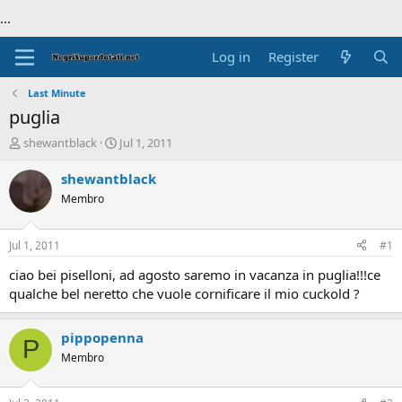
...
Log in
Register
Last Minute
puglia
T
S
shewantblack
Jul 1, 2011
h
t
r
a
shewantblack
e
r
Membro
a
t
d
d
s
a
Jul 1, 2011
#1
t
t
a
e
ciao bei piselloni, ad agosto saremo in vacanza in puglia!!!ce
r
qualche bel neretto che vuole cornificare il mio cuckold ?
t
e
r
pippopenna
P
Membro