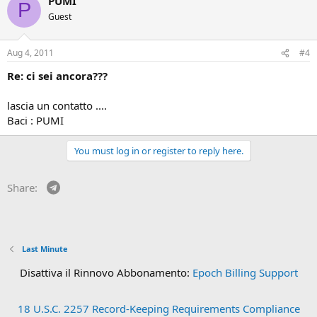
PUMI
P
Guest
Aug 4, 2011
#4
Re: ci sei ancora???
lascia un contatto ....
Baci : PUMI
You must log in or register to reply here.
Telegram
Share:
Last Minute
Disattiva il Rinnovo Abbonamento:
Epoch Billing Support
18 U.S.C. 2257 Record-Keeping Requirements Compliance