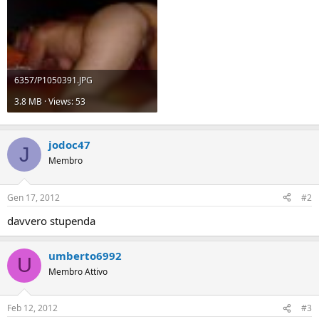
6357/P1050391.JPG
3.8 MB · Views: 53
jodoc47
J
Membro
Gen 17, 2012
#2
davvero stupenda
umberto6992
U
Membro Attivo
Feb 12, 2012
#3