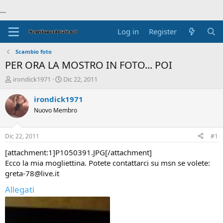
...
Log in
Register
Scambio foto
PER ORA LA MOSTRO IN FOTO... POI
T
S
irondick1971
Dic 22, 2011
h
t
r
a
irondick1971
e
r
Nuovo Membro
a
t
d
d
s
a
Dic 22, 2011
#1
t
t
a
e
[attachment:1]P1050391.JPG[/attachment]
r
Ecco la mia mogliettina. Potete contattarci su msn se volete:
t
greta-78@live.it
e
r
Allegati