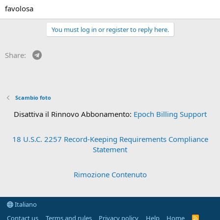
favolosa
You must log in or register to reply here.
Telegram
Share:
Scambio foto
Disattiva il Rinnovo Abbonamento:
Epoch Billing Support
18 U.S.C. 2257 Record-Keeping Requirements Compliance
Statement
Rimozione Contenuto
Italiano
Contact us
Terms and rules
Privacy policy
Help
Home
R