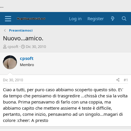
...
Log in
Register
Presentiamoci
Nuovo...amico.
T
S
cpsoft
Dic 30, 2010
h
t
r
a
cpsoft
e
r
Membro
a
t
d
d
s
a
Dic 30, 2010
#1
t
t
a
e
Ciao a tutti, per puro caso abbiamo scoperto questo sito. E\'
r
da tempo che pensiamo di trasgredire ...chissà che sia la volta
t
buona. Prima pensavamo di farlo con una coppia, ma
e
abbiamo capito che mettere assieme 4 teste è difficile,
r
pertanto, come inizio, pensavamo ad un singolo...magari di
colore :cheer: A presto