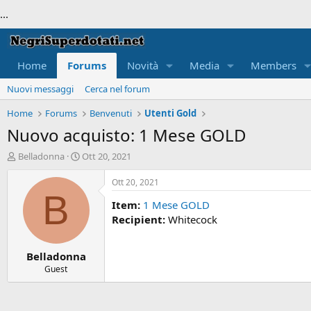
...
Home
Forums
Novità
Media
Members
Nuovi messaggi
Cerca nel forum
Home
Forums
Benvenuti
Utenti Gold
Nuovo acquisto: 1 Mese GOLD
T
S
Belladonna
Ott 20, 2021
h
t
r
a
Ott 20, 2021
e
r
B
Item:
1 Mese GOLD
a
t
d
d
Recipient:
Whitecock
s
a
t
t
Belladonna
a
e
r
Guest
t
e
r