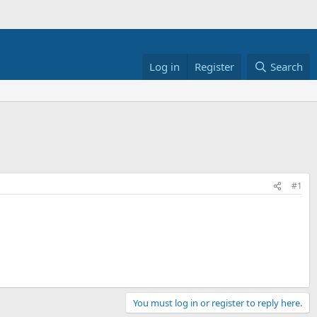
Log in
Register
Search
#1
You must log in or register to reply here.