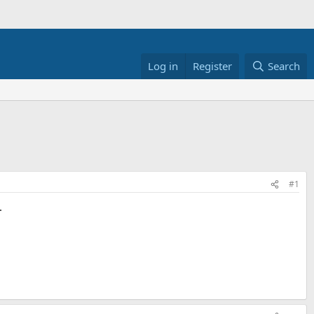
Log in
Register
Search
#1
.