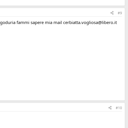
#9
di goduria fammi sapere mia mail cerbiatta.vogliosa@libero.it
#10