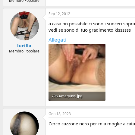
Membro Popolare
Sep 12, 2012
a casa nn possibile ci sono i suoceri sopr
vedi se sono di tuo gradimento kissssss
Allegati
lucilla
Membro Popolare
7963/mary099.jpg
1.1 MB · Views: 18
Gen 18, 2023
Cerco cazzone nero per mia moglie a cata