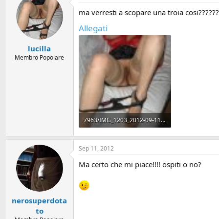
ma verresti a scopare una troia cosi???
Allegati
lucilla
Membro Popolare
7963/IMG_1203_2012-09-11.JPG
1.3 MB · Views: 27
Sep 11, 2012
Ma certo che mi piace!!!! ospiti o no?
nerosuperdota
to