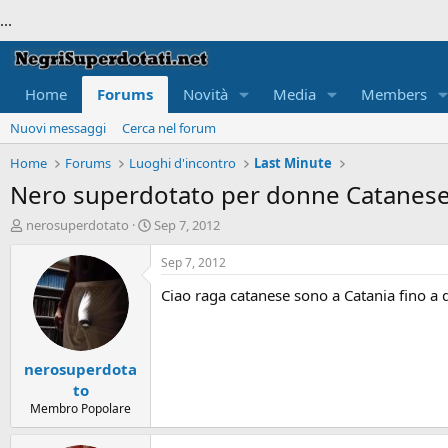
...
Home
Forums
Novità
Media
Members
Nuovi messaggi
Cerca nel forum
Home
Forums
Luoghi d'incontro
Last Minute
Nero superdotato per donne Catanes
T
S
nerosuperdotato
Sep 7, 2012
h
t
r
a
Sep 7, 2012
e
r
Ciao raga catanese sono a Catania fino a 
a
t
d
d
s
a
t
t
nerosuperdota
a
e
r
to
t
Membro Popolare
e
r