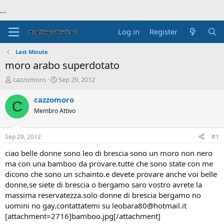
...
Log in
Register
Last Minute
moro arabo superdotato
T
S
cazzomoro
Sep 29, 2012
h
t
r
a
cazzomoro
C
e
r
Membro Attivo
a
t
d
d
s
a
Sep 29, 2012
#1
t
t
a
e
ciao belle donne sono leo di brescia sono un moro non nero
r
ma con una bamboo da provare.tutte che sono state con me
t
dicono che sono un schainto.e devete provare anche voi belle
e
donne,se siete di brescia o bergamo saro vostro avrete la
r
massima reservatezza.solo donne di brescia bergamo no
uomini no gay.contattatemi su leobara80@hotmail.it
[attachment=2716]bamboo.jpg[/attachment]