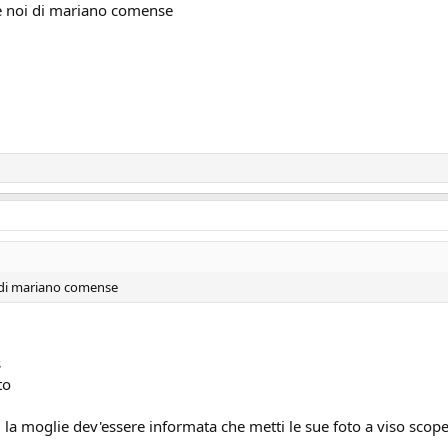
ie noi di mariano comense
i di mariano comense
s
to
, la moglie dev'essere informata che metti le sue foto a viso scop