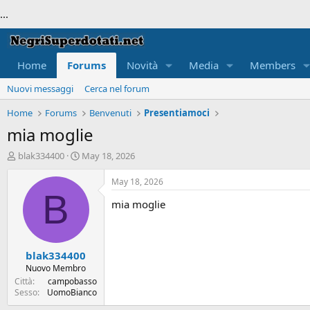
...
Home
Forums
Novità
Media
Members
Nuovi messaggi
Cerca nel forum
Home
Forums
Benvenuti
Presentiamoci
mia moglie
T
S
blak334400
May 18, 2026
h
t
r
a
May 18, 2026
e
r
B
mia moglie
a
t
d
d
s
a
t
t
blak334400
a
e
r
Nuovo Membro
t
Città
campobasso
e
Sesso
UomoBianco
r