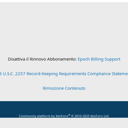
Disattiva il Rinnovo Abbonamento:
Epoch Billing Support
8 U.S.C. 2257 Record-Keeping Requirements Compliance Stateme
Rimozione Contenuto
®
Community platform by XenForo
© 2010-2025 XenForo Ltd.
 the add-ons on this site are powered by
XenConcept™
©2017-2026
XenConcept Ltd. 
Traduzione italiana
di
XenForge.com