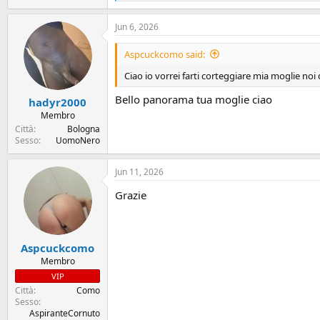
e
a
Jun 6, 2026
c
t
i
Aspcuckcomo said:
o
n
Ciao io vorrei farti corteggiare mia moglie no
s
:
Bello panorama tua moglie ciao
hadyr2000
Membro
Città
Bologna
Sesso
UomoNero
Jun 11, 2026
Grazie
Aspcuckcomo
Membro
VIP
Città
Como
Sesso
AspiranteCornuto