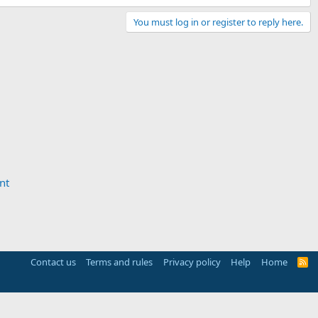
You must log in or register to reply here.
nt
Contact us
Terms and rules
Privacy policy
Help
Home
R
S
S
(
Details
)