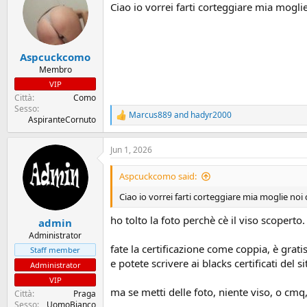
Ciao io vorrei farti corteggiare mia mogl
i
o
n
s
:
Aspcuckcomo
Membro
VIP
Città
Como
Sesso
Marcus889
and
hadyr2000
R
AspiranteCornuto
e
a
Jun 1, 2026
c
t
i
Aspcuckcomo said:
o
n
Ciao io vorrei farti corteggiare mia moglie no
s
:
ho tolto la foto perchè cè il viso scoperto.
admin
Administrator
fate la certificazione come coppia, è grati
Staff member
e potete scrivere ai blacks certificati del si
Administrator
VIP
ma se metti delle foto, niente viso, o cmq
Città
Praga
Sesso
UomoBianco