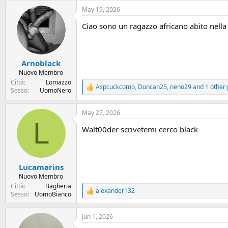
May 19, 2026
Ciao sono un ragazzo africano abito nella 
Arnoblack
Nuovo Membro
Città
Lomazzo
Aspcuckcomo
,
Duncan25
,
neno29
and 1 other
R
Sesso
UomoNero
e
a
May 27, 2026
c
L
t
Walt00der scrivetemi cerco black
i
o
n
s
:
Lucamarins
Nuovo Membro
Città
Bagheria
alexander132
R
Sesso
UomoBianco
e
a
Jun 1, 2026
c
t