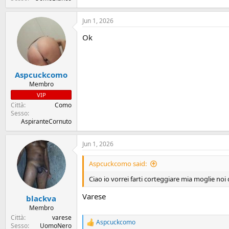
Jun 1, 2026
Ok
Aspcuckcomo
Membro
VIP
Città
Como
Sesso
AspiranteCornuto
Jun 1, 2026
Aspcuckcomo said:
Ciao io vorrei farti corteggiare mia moglie no
Varese
blackva
Membro
Città
varese
Aspcuckcomo
R
Sesso
UomoNero