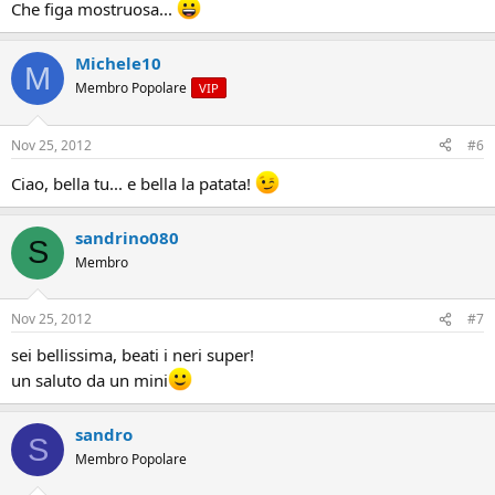
Che figa mostruosa...
Michele10
M
Membro Popolare
VIP
Nov 25, 2012
#6
Ciao, bella tu... e bella la patata!
sandrino080
S
Membro
Nov 25, 2012
#7
sei bellissima, beati i neri super!
un saluto da un mini
sandro
S
Membro Popolare