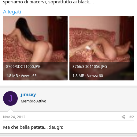
speriamo di piacervi, soprattutto ai black....
Allegati
8766/SDC11050.JPG
8766/SDC11056.JPG
1.8 MB · Views: 65
1.8 MB · Views: 60
jimsey
J
Membro Attivo
Nov 24, 2012
#2
Ma che bella patata... :laugh: