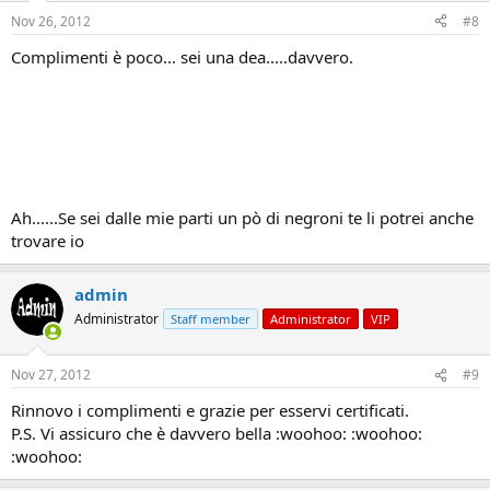
Nov 26, 2012
#8
Complimenti è poco... sei una dea.....davvero.
Ah......Se sei dalle mie parti un pò di negroni te li potrei anche
trovare io
admin
Administrator
Staff member
Administrator
VIP
Nov 27, 2012
#9
Rinnovo i complimenti e grazie per esservi certificati.
P.S. Vi assicuro che è davvero bella :woohoo: :woohoo:
:woohoo: