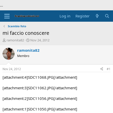
...
Log in
Register
Scambio foto
mi faccio conoscere
T
S
ramonita82
Nov 24, 2012
h
t
r
a
ramonita82
e
r
Membro
a
t
d
d
s
a
Nov 24, 2012
#1
t
t
a
e
[attachment:4]SDC11068.JPG[/attachment]
r
t
[attachment:3]SDC11062.JPG[/attachment]
e
r
[attachment:2]SDC11056.JPG[/attachment]
[attachment:1]SDC11050.JPG[/attachment]