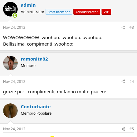
admin
Administrator
Staff member
Administrator
VIP
Nov 24, 2012
#3
WOWOWOWOW :woohoo: :woohoo: :woohoo:
Bellissima, compimenti :woohoo:
ramonita82
Membro
Nov 24, 2012
#4
grazie per i complimenti, mi fanno molto piacere...
Conturbante
Membro Popolare
Nov 24, 2012
#5