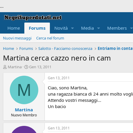
...
Home
Forums
Novità
Media
Members
Nuovi messaggi
Cerca nel forum
Home
Forums
Salotto - Facciamo conoscenza
Entriamo in conta
Martina cerca cazzo nero in cam
T
S
Martina
Gen 13, 2011
h
t
r
a
Gen 13, 2011
e
r
M
Ciao, sono Martina,
a
t
d
d
una ragazza bianca di 24 anni molto vogli
s
a
Attendo vostri messaggi...
t
t
Un bacio
Martina
a
e
r
Nuovo Membro
t
e
Gen 13, 2011
r