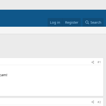
Log in
Register
Search
#1
-cam!
#2