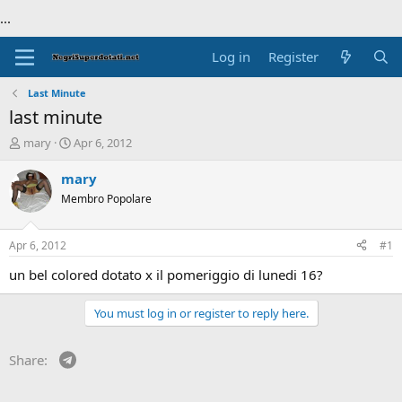
...
Log in
Register
Last Minute
last minute
T
S
mary
Apr 6, 2012
h
t
r
a
mary
e
r
Membro Popolare
a
t
d
d
s
a
Apr 6, 2012
#1
t
t
a
e
un bel colored dotato x il pomeriggio di lunedi 16?
r
t
You must log in or register to reply here.
e
r
Telegram
Share: