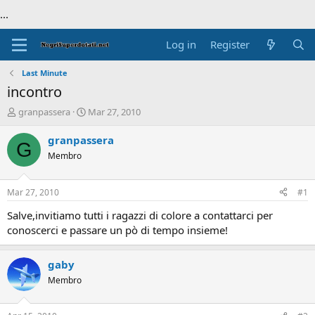
...
Log in
Register
Last Minute
incontro
T
S
granpassera
Mar 27, 2010
h
t
r
a
granpassera
G
e
r
Membro
a
t
d
d
s
a
Mar 27, 2010
#1
t
t
a
e
Salve,invitiamo tutti i ragazzi di colore a contattarci per
r
conoscerci e passare un pò di tempo insieme!
t
e
r
gaby
Membro