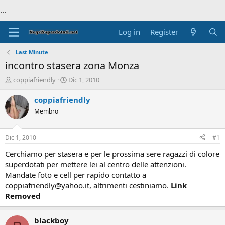
...
Log in
Register
Last Minute
incontro stasera zona Monza
T
S
coppiafriendly
Dic 1, 2010
h
t
r
a
coppiafriendly
e
r
Membro
a
t
d
d
s
a
Dic 1, 2010
#1
t
t
a
e
Cerchiamo per stasera e per le prossima sere ragazzi di colore
r
superdotati per mettere lei al centro delle attenzioni.
t
Mandate foto e cell per rapido contatto a
e
coppiafriendly@yahoo.it, altrimenti cestiniamo.
Link
r
Removed
blackboy