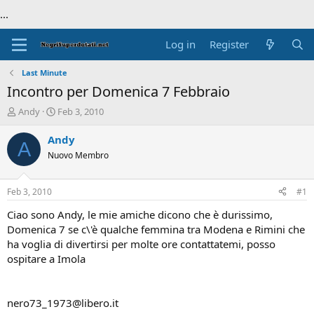
...
Log in
Register
Last Minute
Incontro per Domenica 7 Febbraio
T
S
Andy
Feb 3, 2010
h
t
r
a
Andy
A
e
r
Nuovo Membro
a
t
d
d
s
a
Feb 3, 2010
#1
t
t
a
e
Ciao sono Andy, le mie amiche dicono che è durissimo,
r
Domenica 7 se c\'è qualche femmina tra Modena e Rimini che
t
ha voglia di divertirsi per molte ore contattatemi, posso
e
ospitare a Imola
r
nero73_1973@libero.it