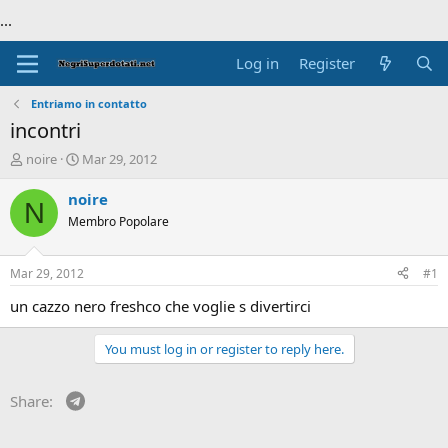
...
Log in
Register
Entriamo in contatto
incontri
T
S
noire
Mar 29, 2012
h
t
r
a
noire
N
e
r
Membro Popolare
a
t
d
d
s
a
Mar 29, 2012
#1
t
t
a
e
un cazzo nero freshco che voglie s divertirci
r
t
You must log in or register to reply here.
e
r
Telegram
Share: