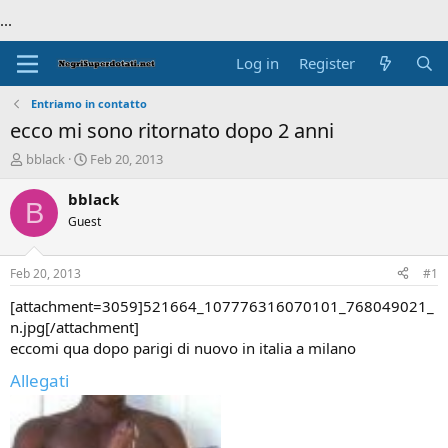
...
Log in
Register
Entriamo in contatto
ecco mi sono ritornato dopo 2 anni
T
S
bblack
Feb 20, 2013
h
t
r
a
bblack
B
e
r
Guest
a
t
d
d
s
a
Feb 20, 2013
#1
t
t
a
e
[attachment=3059]521664_107776316070101_768049021_
r
n.jpg[/attachment]
t
eccomi qua dopo parigi di nuovo in italia a milano
e
r
Allegati