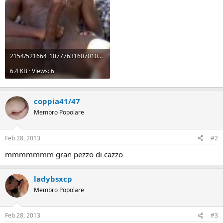
2154/521664_107776316070101_768049021_n.jpg
6.4 KB · Views: 6
coppia41/47
Membro Popolare
Feb 28, 2013
#2
mmmmmmm gran pezzo di cazzo
ladybsxcp
Membro Popolare
Feb 28, 2013
#3