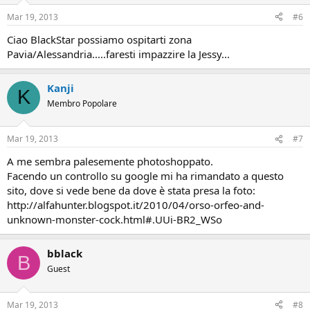
Mar 19, 2013
#6
Ciao BlackStar possiamo ospitarti zona
Pavia/Alessandria.....faresti impazzire la Jessy...
Kanji
K
Membro Popolare
Mar 19, 2013
#7
A me sembra palesemente photoshoppato.
Facendo un controllo su google mi ha rimandato a questo
sito, dove si vede bene da dove è stata presa la foto:
http://alfahunter.blogspot.it/2010/04/orso-orfeo-and-
unknown-monster-cock.html#.UUi-BR2_WSo
bblack
B
Guest
Mar 19, 2013
#8