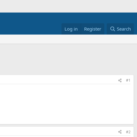
Log in
Register
Search
#1
#2