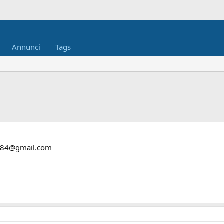
Annunci
Tags
?
ig884@gmail.com