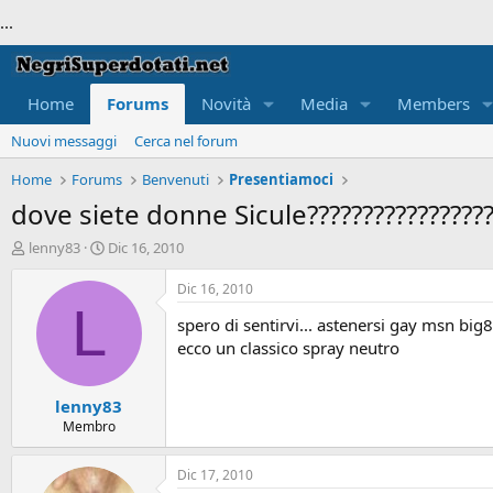
...
Home
Forums
Novità
Media
Members
Nuovi messaggi
Cerca nel forum
Home
Forums
Benvenuti
Presentiamoci
dove siete donne Sicule????????????????
T
S
lenny83
Dic 16, 2010
h
t
r
a
Dic 16, 2010
e
r
L
spero di sentirvi... astenersi gay msn b
a
t
d
d
ecco un classico spray neutro
s
a
t
t
lenny83
a
e
r
Membro
t
e
Dic 17, 2010
r