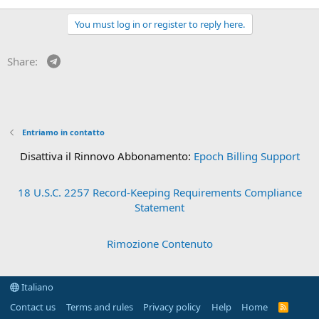
You must log in or register to reply here.
Telegram
Share:
Entriamo in contatto
Disattiva il Rinnovo Abbonamento:
Epoch Billing Support
18 U.S.C. 2257 Record-Keeping Requirements Compliance
Statement
Rimozione Contenuto
Italiano
Contact us
Terms and rules
Privacy policy
Help
Home
R
S