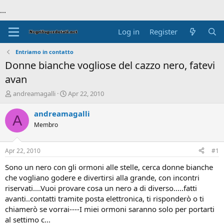
...
Log in
Register
Entriamo in contatto
Donne bianche vogliose del cazzo nero, fatevi
avan
T
S
andreamagalli
Apr 22, 2010
h
t
r
a
andreamagalli
A
e
r
Membro
a
t
d
d
s
a
Apr 22, 2010
#1
t
t
a
e
Sono un nero con gli ormoni alle stelle, cerca donne bianche
r
che vogliano godere e divertirsi alla grande, con incontri
t
riservati....Vuoi provare cosa un nero a di diverso.....fatti
e
avanti..contatti tramite posta elettronica, ti risponderò o ti
r
chiamerò se vorrai----I miei ormoni saranno solo per portarti
al settimo c...