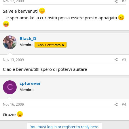
Nov 12, 2009
#2
Salve e benvenuti
...e speriamo ke la curiosita possa essere presto appagata
Black_D
Membro
Black Certificato ♞
Nov 13, 2009
#3
Ciao e benvenuti!!! spero di potervi auitare
cpforever
C
Membro
Nov 16, 2009
#4
Grazie
You must log in or register to reply here.