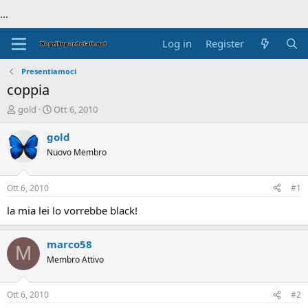
...
Log in
Register
Presentiamoci
coppia
T
S
gold
Ott 6, 2010
h
t
r
a
gold
e
r
Nuovo Membro
a
t
d
d
s
a
Ott 6, 2010
#1
t
t
a
e
la mia lei lo vorrebbe black!
r
t
marco58
e
M
r
Membro Attivo
Ott 6, 2010
#2