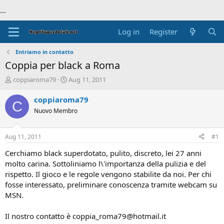
...
Log in
Register
Entriamo in contatto
Coppia per black a Roma
T
S
coppiaroma79
Aug 11, 2011
h
t
r
a
coppiaroma79
C
e
r
Nuovo Membro
a
t
d
d
s
a
Aug 11, 2011
#1
t
t
a
e
Cerchiamo black superdotato, pulito, discreto, lei 27 anni
r
molto carina. Sottoliniamo l\'importanza della pulizia e del
t
rispetto. Il gioco e le regole vengono stabilite da noi. Per chi
e
fosse interessato, preliminare conoscenza tramite webcam su
r
MSN.
Il nostro contatto è coppia_roma79@hotmail.it