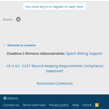
You must log in or register to reply here.
Telegram
Share:
Entriamo in contatto
Disattiva il Rinnovo Abbonamento:
Epoch Billing Support
18 U.S.C. 2257 Record-Keeping Requirements Compliance
Statement
Rimozione Contenuto
Italiano
Contact us
Terms and rules
Privacy policy
Help
Home
R
S