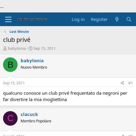
...
Log in
Register
Last Minute
club privé
T
S
babylonia
Sep 15, 2011
h
t
r
a
babylonia
B
e
r
Nuovo Membro
a
t
d
d
s
a
Sep 15, 2011
#1
t
t
a
e
qualcuno conosce un club privé frequentato da negroni per
r
far divertire la mia mogliettina
t
e
r
clacuck
C
Membro Popolare