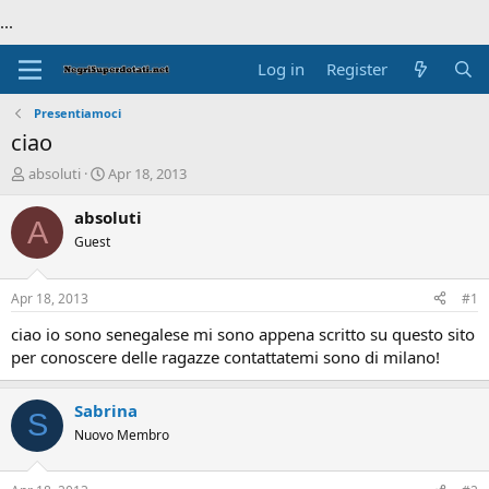
...
Log in
Register
Presentiamoci
ciao
T
S
absoluti
Apr 18, 2013
h
t
r
a
absoluti
A
e
r
Guest
a
t
d
d
s
a
Apr 18, 2013
#1
t
t
a
e
ciao io sono senegalese mi sono appena scritto su questo sito
r
per conoscere delle ragazze contattatemi sono di milano!
t
e
r
Sabrina
S
Nuovo Membro