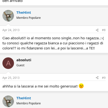
ben arrivato
TheHint
Membro Popolare
Apr 24, 2013
#8
Ciao absoluti!! io al momento sono single..non ho ragazza..:-(
tu conosci qualche ragazza bianca a cui piacciono i ragazzi di
colore?? io mi fidanzerei con lei...e poi la lascerei...a TE!!
absoluti
A
Guest
Apr 25, 2013
#9
ahhha si la lascerai a me sei molto generosa!!
TheHint
Membro Popolare