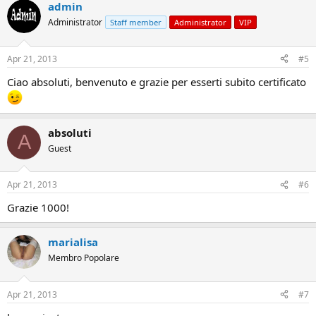
admin
Administrator
Staff member
Administrator
VIP
Apr 21, 2013
#5
Ciao absoluti, benvenuto e grazie per esserti subito certificato
absoluti
A
Guest
Apr 21, 2013
#6
Grazie 1000!
marialisa
Membro Popolare
Apr 21, 2013
#7