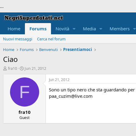
...
Home
Forums
Novità
Media
Members
Nuovi messaggi
Cerca nel forum
Home
Forums
Benvenuti
Presentiamoci
Ciao
T
S
fra10
Jun 21, 2012
h
t
r
a
Jun 21, 2012
e
r
F
Sono un tipo nero che sta guardando per di
a
t
d
d
paa_cuzim@live.com
s
a
t
t
fra10
a
e
r
Guest
t
e
r