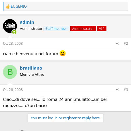
EUGENIO
R
e
a
admin
c
t
Administrator
Staff member
Administrator
VIP
i
o
n
Ott 23, 2008
#2
s
:
ciao e benvenuta nel forum
brasiliano
B
Membro Attivo
Ott 26, 2008
#3
Ciao...di dove sei....io roma 24 anni,mulatto...un bel
ragazzo....tu?un bacio
You must log in or register to reply here.