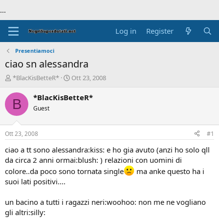
...
Log in
Register
Presentiamoci
ciao sn alessandra
T
S
*BlacKisBetteR*
Ott 23, 2008
h
t
r
a
*BlacKisBetteR*
B
e
r
Guest
a
t
d
d
s
a
Ott 23, 2008
#1
t
t
a
e
ciao a tt sono alessandra:kiss: e ho gia avuto (anzi ho solo qll
r
da circa 2 anni ormai:blush: ) relazioni con uomini di
t
colore..da poco sono tornata single
ma anke questo ha i
e
suoi lati positivi....
r
un bacino a tutti i ragazzi neri:woohoo: non me ne vogliano
gli altri:silly: