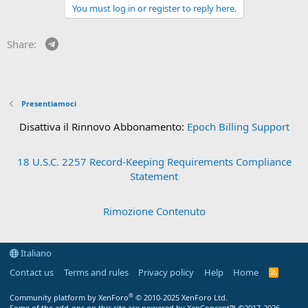
You must log in or register to reply here.
Telegram
Share:
Presentiamoci
Disattiva il Rinnovo Abbonamento:
Epoch Billing Support
18 U.S.C. 2257 Record-Keeping Requirements Compliance
Statement
Rimozione Contenuto
Italiano
Contact us
Terms and rules
Privacy policy
Help
Home
R
S
S
®
Community platform by XenForo
© 2010-2025 XenForo Ltd.
Some of the add-ons on this site are powered by
XenConcept™
©2017-2026