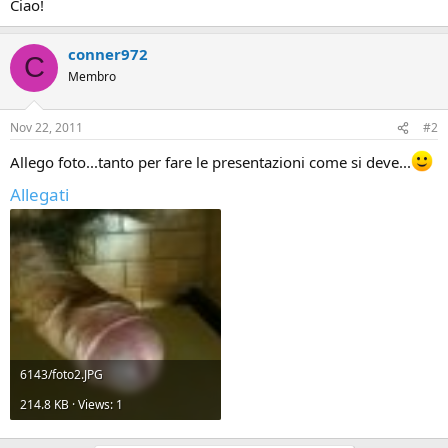
Ciao!
conner972
C
Membro
Nov 22, 2011
#2
Allego foto...tanto per fare le presentazioni come si deve...
Allegati
6143/foto2.JPG
214.8 KB · Views: 1