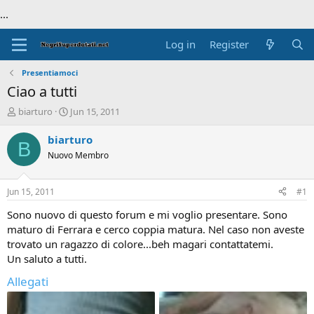
...
Log in
Register
Presentiamoci
Ciao a tutti
T
S
biarturo
Jun 15, 2011
h
t
r
a
biarturo
B
e
r
Nuovo Membro
a
t
d
d
s
a
Jun 15, 2011
#1
t
t
a
e
Sono nuovo di questo forum e mi voglio presentare. Sono
r
maturo di Ferrara e cerco coppia matura. Nel caso non aveste
t
trovato un ragazzo di colore...beh magari contattatemi.
e
Un saluto a tutti.
r
Allegati