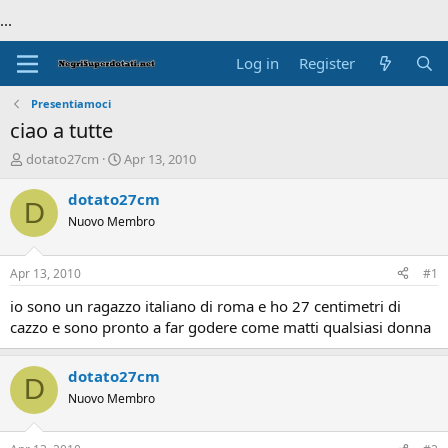
...
Log in
Register
Presentiamoci
ciao a tutte
T
S
dotato27cm
Apr 13, 2010
h
t
r
a
dotato27cm
D
e
r
Nuovo Membro
a
t
d
d
s
a
Apr 13, 2010
#1
t
t
a
e
io sono un ragazzo italiano di roma e ho 27 centimetri di
r
cazzo e sono pronto a far godere come matti qualsiasi donna
t
e
r
dotato27cm
D
Nuovo Membro