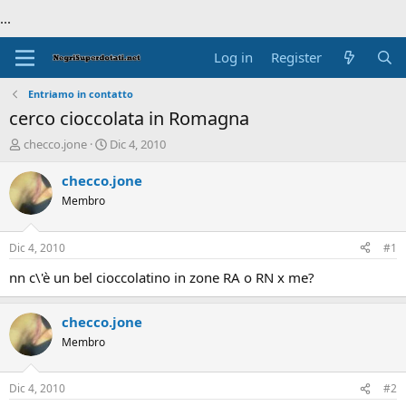
...
Log in
Register
Entriamo in contatto
cerco cioccolata in Romagna
T
S
checco.jone
Dic 4, 2010
h
t
r
a
checco.jone
e
r
Membro
a
t
d
d
s
a
Dic 4, 2010
#1
t
t
a
e
nn c\'è un bel cioccolatino in zone RA o RN x me?
r
t
checco.jone
e
r
Membro
Dic 4, 2010
#2