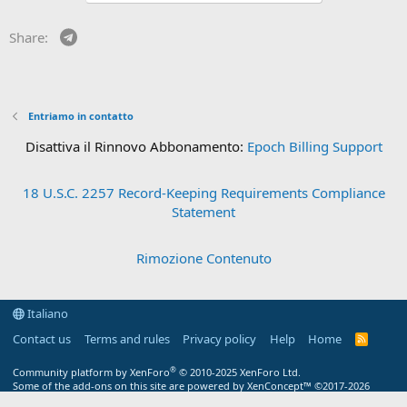
Telegram
Share:
Entriamo in contatto
Disattiva il Rinnovo Abbonamento:
Epoch Billing Support
18 U.S.C. 2257 Record-Keeping Requirements Compliance
Statement
Rimozione Contenuto
Italiano
Contact us
Terms and rules
Privacy policy
Help
Home
R
S
S
®
Community platform by XenForo
© 2010-2025 XenForo Ltd.
Some of the add-ons on this site are powered by
XenConcept™
©2017-2026
XenConcept Ltd. (
Details
)