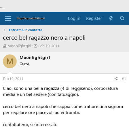
...
Log in
Register
Entriamo in contatto
cerco bel ragazzo nero a napoli
T
S
Moonlightgirl
Feb 19, 2011
h
t
r
a
Moonlightgirl
M
e
r
Guest
a
t
d
d
s
a
Feb 19, 2011
#1
t
t
a
e
Ciao, sono una bella ragazza (4 di reggiseno), corporatura
r
media e un bel sedere (con tatuaggio).
t
e
cerco bel nero a napoli che sappia come trattare una signora
r
per regalare ore piacevoli ad entrambi.
contattatemi, se interessati.