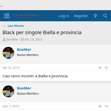
...
Log in
Register
Last Minute
Black per singole Biella e provincia
T
S
BooMer
Ott 14, 2010
h
t
r
a
BooMer
e
r
Nuovo Membro
a
t
d
d
s
a
Ott 14, 2010
#1
t
t
a
e
Ciao cerco incontri a Biella e provincia.
r
t
BooMer
e
r
Nuovo Membro
Gen 7, 2014
#2