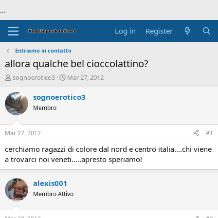
...
Log in
Register
Entriamo in contatto
allora qualche bel cioccolattino?
T
S
sognoerotico3
Mar 27, 2012
h
t
r
a
sognoerotico3
e
r
Membro
a
t
d
d
s
a
Mar 27, 2012
#1
t
t
a
e
cerchiamo ragazzi di colore dal nord e centro italia....chi viene
r
a trovarci noi veneti.....apresto speriamo!
t
e
r
alexis001
Membro Attivo