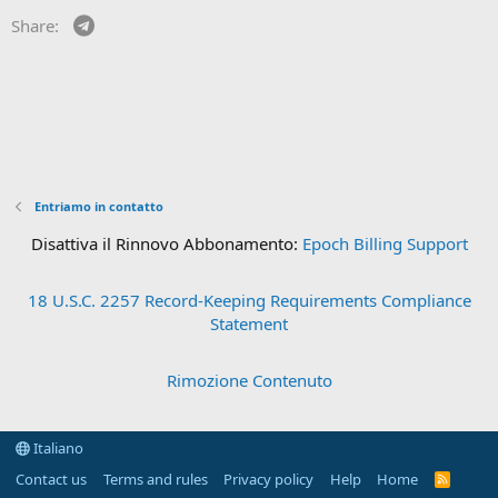
Telegram
Share:
Entriamo in contatto
Disattiva il Rinnovo Abbonamento:
Epoch Billing Support
18 U.S.C. 2257 Record-Keeping Requirements Compliance
Statement
Rimozione Contenuto
Italiano
Contact us
Terms and rules
Privacy policy
Help
Home
R
S