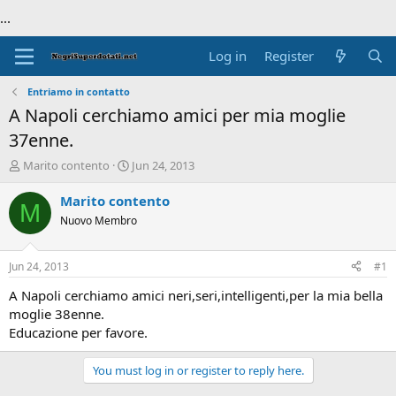
...
Log in
Register
Entriamo in contatto
A Napoli cerchiamo amici per mia moglie
37enne.
T
S
Marito contento
Jun 24, 2013
h
t
r
a
Marito contento
M
e
r
Nuovo Membro
a
t
d
d
s
a
Jun 24, 2013
#1
t
t
a
e
A Napoli cerchiamo amici neri,seri,intelligenti,per la mia bella
r
moglie 38enne.
t
Educazione per favore.
e
r
You must log in or register to reply here.