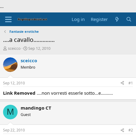
...
Log in
Register
Fantasie erotiche
....a cavallo..............
T
S
sceicco
Sep 12, 2010
h
t
r
a
sceicco
e
r
Membro
a
t
d
d
s
a
Sep 12, 2010
#1
t
t
a
e
Link Removed
....non vorresti esserle sotto...e..........
r
t
mandingo CT
e
M
r
Guest
Sep 22, 2010
#2