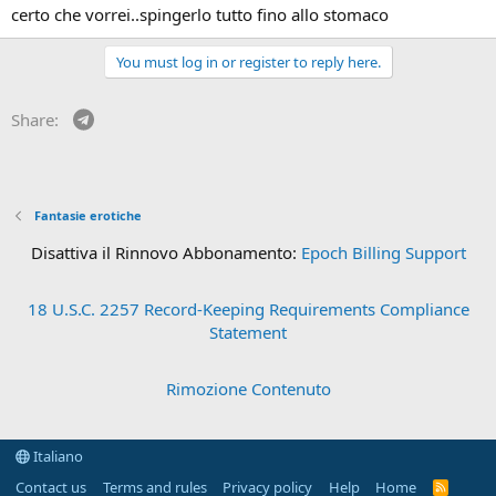
certo che vorrei..spingerlo tutto fino allo stomaco
You must log in or register to reply here.
Telegram
Share:
Fantasie erotiche
Disattiva il Rinnovo Abbonamento:
Epoch Billing Support
18 U.S.C. 2257 Record-Keeping Requirements Compliance
Statement
Rimozione Contenuto
Italiano
Contact us
Terms and rules
Privacy policy
Help
Home
R