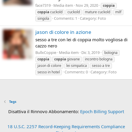
face7319
Media item
Nov 29, 2020
coppia
coppia
cuckold
cuckold
mature cuckold
milf
Comments: 1
Category: Foto
singola
jason di colore in azione
sesso a tre con lei di coppia molto vogliosa di
cazzo nero
BullxCoppie
Media item
Dic 3, 2019
bologna
coppia
coppia
giovane
incontro bologna
jason di colore
lei simpatica
sesso a tre
Comments: 0
Category: Foto
sesso in hotel
Tags
Disattiva il Rinnovo Abbonamento:
Epoch Billing Support
18 U.S.C. 2257 Record-Keeping Requirements Compliance