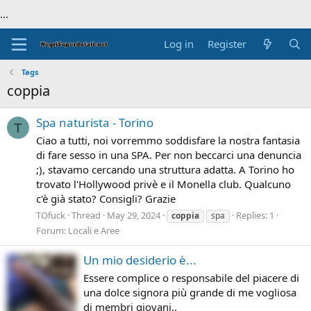
...
Log in
Register
Tags
coppia
Spa naturista - Torino
T
Ciao a tutti, noi vorremmo soddisfare la nostra fantasia
di fare sesso in una SPA. Per non beccarci una denuncia
;), stavamo cercando una struttura adatta. A Torino ho
trovato l'Hollywood privè e il Monella club. Qualcuno
c'è già stato? Consigli? Grazie
TOfuck
Thread
May 29, 2024
Replies: 1
coppia
spa
Forum:
Locali e Aree
Un mio desiderio è...
Essere complice o responsabile del piacere di
una dolce signora più grande di me vogliosa
di membri giovani..