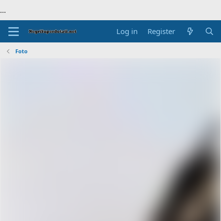
...
Log in
Register
Foto