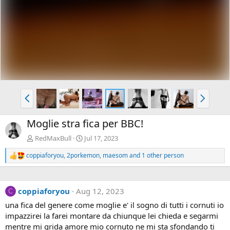
P
N
r
e
e
x
Moglie stra fica per BBC!
v
t
RedMaxBull
Jul 17, 2023
coppiaforyou
,
2porkemon
,
maesom
and 1 other person
R
e
a
c
coppiaforyou
Aug 12, 2023
t
C
i
una fica del genere come moglie e' il sogno di tutti i cornuti io
o
impazzirei la farei montare da chiunque lei chieda e segarmi
n
s
mentre mi grida amore mio cornuto ne mi sta sfondando ti