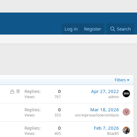
Log in
Register
Search
Filters
L
S
Replies
0
Apr 27, 2022
o
t
Views
767
admin
c
i
Replies
0
Mar 18, 2026
k
c
V
Views
353
vorreiprovarloneromilano
e
k
d
y
Replies
0
Feb 7, 2026
Views
405
Blue85