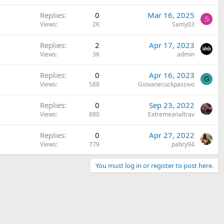
Replies
0
Mar 16, 2025
S
Views
2K
Samy03
Replies
2
Apr 17, 2023
Views
3K
admin
Replies
0
Apr 16, 2023
G
Views
588
Giovanecuckpassivo
Replies
0
Sep 23, 2022
Views
880
Extremeanaltrav
Replies
0
Apr 27, 2022
Views
779
pabry94
You must log in or register to post here.