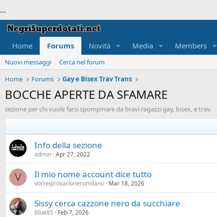
...
Home
Forums
Novità
Media
Members
Nuovi messaggi
Cerca nel forum
Home
Forums
Gay e Bisex Trav Trans
BOCCHE APERTE DA SFAMARE
sezione per chi vuole farsi spompinare da bravi ragazzi gay, bisex, e trav.
Info della sezione
admin
Apr 27, 2022
Il mio nome account dice tutto
V
vorreiprovarloneromilano
Mar 18, 2026
Sissy cerca cazzone nero da succhiare
Blue85
Feb 7, 2026