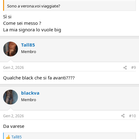
Sono a verona.voi viaggiate?
Sì si
Come sei messo ?
La mia signora lo vuole big
Tall85
Membro
Gen 2, 2026
#9
Qualche black che si fa avanti????
blackva
Membro
Gen 2, 2026
#10
Da varese
Tall85
R