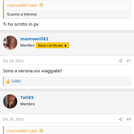
:
mamowill82 said:
Si.sono a Verona
Ti ho scritto in pv
mamowill82
Membro
Black Certificato ♞
Dic 28, 2025
#7
Sono a verona.voi viaggiate?
Tall85
R
e
a
Tall85
c
t
Membro
i
o
n
Dic 28, 2025
#8
s
:
mamowill82 said: