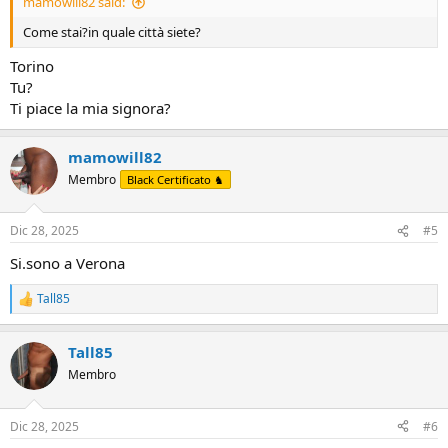
mamowill82 said:
Come stai?in quale città siete?
Torino
Tu?
Ti piace la mia signora?
mamowill82
Membro
Black Certificato ♞
Dic 28, 2025
#5
Si.sono a Verona
Tall85
R
e
a
Tall85
c
t
Membro
i
o
n
Dic 28, 2025
#6
s