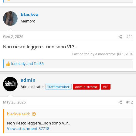
e
a
blackva
c
t
Membro
i
o
n
Gen 2, 2026
#11
s
:
Non riesco leggere...non sono VIP...
Last edited by a moderator:
Jul 1, 2026
ludolady
and
Tall85
R
e
a
admin
c
t
Administrator
Staff member
Administrator
VIP
i
o
n
May 25, 2026
#12
s
:
blackva said:
Non riesco leggere...non sono VIP...
View attachment 37718