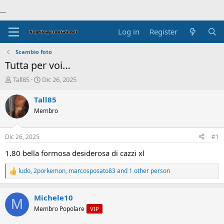
...
Log in
Register
Scambio foto
Tutta per voi…
T
S
Tall85
Dic 26, 2025
h
t
r
a
Tall85
e
r
Membro
a
t
d
d
s
a
Dic 26, 2025
#1
t
t
a
e
1.80 bella formosa desiderosa di cazzi xl
r
t
ludo
,
2porkemon
,
marcosposato83
and 1 other person
R
e
e
r
a
Michele10
c
M
t
Membro Popolare
VIP
i
o