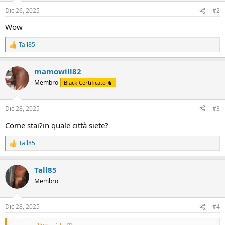
n
Dic 26, 2025
#2
s
:
Wow
Tall85
R
e
a
mamowill82
c
t
Membro
Black Certificato ♞
i
o
n
Dic 28, 2025
#3
s
:
Come stai?in quale città siete?
Tall85
R
e
a
Tall85
c
t
Membro
i
o
n
Dic 28, 2025
#4
s
: