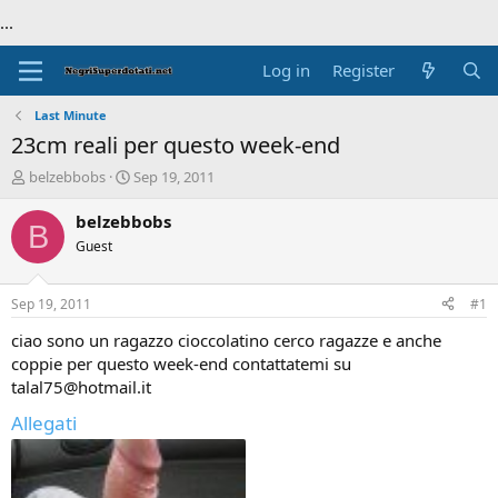
...
Log in
Register
Last Minute
23cm reali per questo week-end
T
S
belzebbobs
Sep 19, 2011
h
t
r
a
belzebbobs
B
e
r
Guest
a
t
d
d
s
a
Sep 19, 2011
#1
t
t
a
e
ciao sono un ragazzo cioccolatino cerco ragazze e anche
r
coppie per questo week-end contattatemi su
t
talal75@hotmail.it
e
r
Allegati