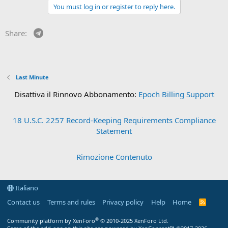
You must log in or register to reply here.
Telegram
Share:
Last Minute
Disattiva il Rinnovo Abbonamento:
Epoch Billing Support
18 U.S.C. 2257 Record-Keeping Requirements Compliance
Statement
Rimozione Contenuto
Italiano
Contact us
Terms and rules
Privacy policy
Help
Home
R
S
S
®
Community platform by XenForo
© 2010-2025 XenForo Ltd.