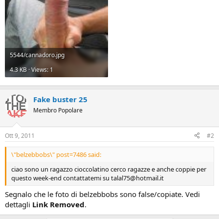
5544/cannadoro.jpg
4.3 KB · Views: 1
Fake buster 25
Membro Popolare
Ott 9, 2011
#2
\"belzebbobs\" post=7486 said:
ciao sono un ragazzo cioccolatino cerco ragazze e anche coppie per
questo week-end contattatemi su talal75@hotmail.it
Segnalo che le foto di belzebbobs sono false/copiate. Vedi
dettagli
Link Removed
.