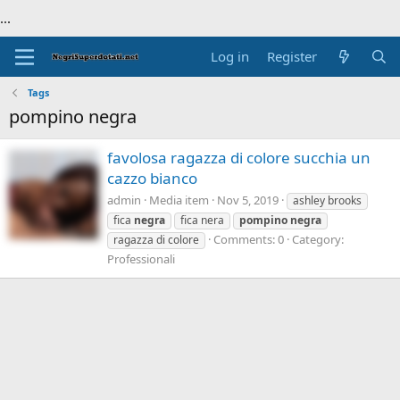
...
Log in
Register
Tags
pompino negra
favolosa ragazza di colore succhia un
cazzo bianco
admin
Media item
Nov 5, 2019
ashley brooks
fica
negra
fica nera
pompino
negra
Comments: 0
Category:
ragazza di colore
Professionali